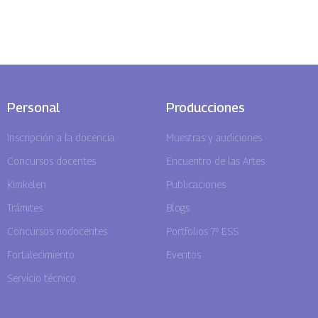
Personal
Producciones
Inscripción a la docencia
Muestras y audiciones
Concursos docentes
Encuentro de las Artes
Kimkëlen
Publicaciones
Trámites
Blogs
Concursos nodocentes
Portfolios 7º ESS
Fortalecimiento
Eventos
Servicio técnico