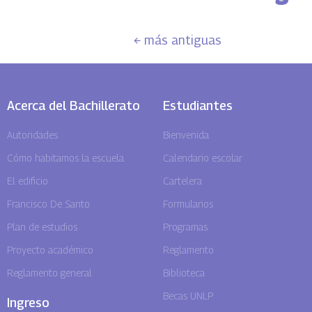
←
más antiguas
Acerca del Bachillerato
Estudiantes
Autoridades
Bienvenida
Cómo habitamos la escuela
Calendario escolar
El edificio
Cartelera
Francisco De Santo
Formularios
Plan de estudios
Programas
Proyecto académico
Reglamento
Reglamento general
Biblioteca
Becas UNLP
Ingreso