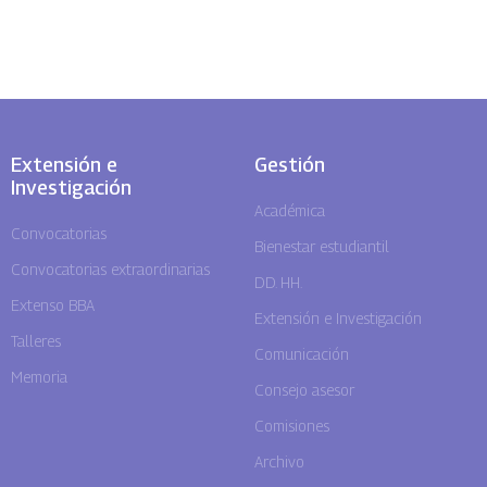
Extensión e
Gestión
Investigación
Académica
Convocatorias
Bienestar estudiantil
Convocatorias extraordinarias
DD. HH.
Extenso BBA
Extensión e Investigación
Talleres
Comunicación
Memoria
Consejo asesor
Comisiones
Archivo