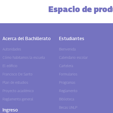
Espacio de produ
Acerca del Bachillerato
Estudiantes
Autoridades
Bienvenida
Cómo habitamos la escuela
Calendario escolar
El edificio
Cartelera
Francisco De Santo
Formularios
Plan de estudios
Programas
Proyecto académico
Reglamento
Reglamento general
Biblioteca
Becas UNLP
Ingreso