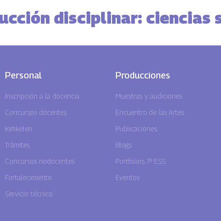
cción disciplinar: ciencias 
Personal
Producciones
Inscripción a la docencia
Muestras y audiciones
Concursos docentes
Encuentro de las Artes
Kimkëlen
Publicaciones
Trámites
Blogs
Concursos nodocentes
Portfolios 7º ESS
Fortalecimiento
Eventos
Servicio técnico