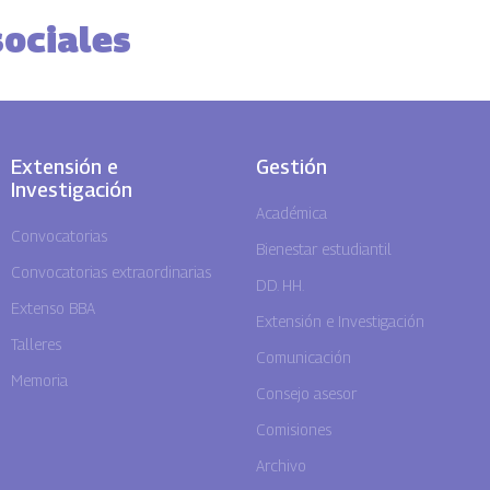
sociales
Extensión e
Gestión
Investigación
Académica
Convocatorias
Bienestar estudiantil
Convocatorias extraordinarias
DD. HH.
Extenso BBA
Extensión e Investigación
Talleres
Comunicación
Memoria
Consejo asesor
Comisiones
Archivo