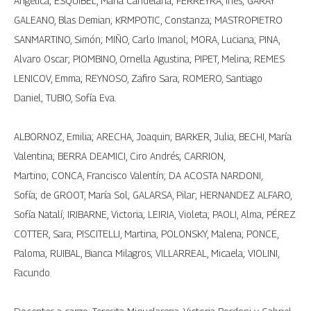
Angélica; ESQUIBEL, María Candelaria; FERREYRA, Inés; GARAY
GALEANO, Blas Demian; KRMPOTIC, Constanza; MASTROPIETRO
SANMARTINO, Simón; MIÑO, Carlo Imanol; MORA, Luciana; PINA,
Alvaro Oscar; PIOMBINO, Ornella Agustina; PIPET, Melina; REMES
LENICOV, Emma; REYNOSO, Zafiro Sara; ROMERO, Santiago
Daniel; TUBIO, Sofía Eva.
ALBORNOZ, Emilia; ARECHA, Joaquin; BARKER, Julia; BECHI, María
Valentina; BERRA DEAMICI, Ciro Andrés; CARRION,
Martino; CONCA, Francisco Valentín; DA ACOSTA NARDONI,
Sofía; de GROOT, María Sol; GALARSA, Pilar; HERNANDEZ ALFARO,
Sofía Natalí; IRIBARNE, Victoria; LEIRIA, Violeta; PAOLI, Alma; PÉREZ
COTTER, Sara; PISCITELLI, Martina; POLONSKY, Malena; PONCE,
Paloma; RUIBAL, Bianca Milagros; VILLARREAL, Micaela; VIOLINI,
Facundo.