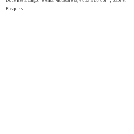
Docentes a cargo: Teresita Miquelarena, Victoria Bordoni y Gabriel
Busquets.