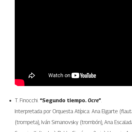
T. Finocchi.
“Segundo tiempo.
Ocre
”
.
Interpretada por Orquesta Atípica: Ana Elgarte (flaut
(trompeta), Iván Simanovsky (trombón), Ana Escalada