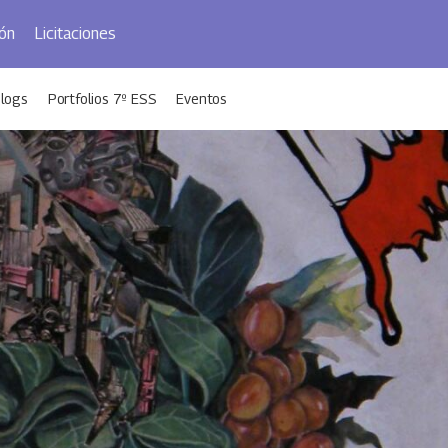
ón
Licitaciones
logs
Portfolios 7º ESS
Eventos