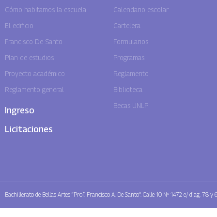
Cómo habitamos la escuela
Calendario escolar
El edificio
Cartelera
Francisco De Santo
Formularios
Plan de estudios
Programas
Proyecto académico
Reglamento
Reglamento general
Biblioteca
Becas UNLP
Ingreso
Licitaciones
Bachillerato de Bellas Artes “Prof. Francisco A. De Santo”. Calle 10 Nº 1472 e/ diag. 78 y 6