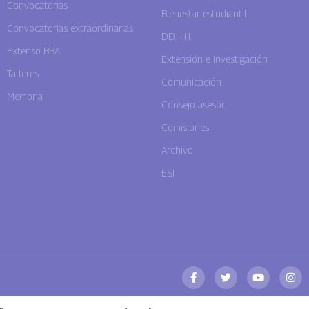
Convocatorias
Bienestar estudiantil
Convocatorias extraordinarias
DD. HH.
Extenso BBA
Extensión e Investigación
Talleres
Comunicación
Memoria
Consejo asesor
Comisiones
Archivo
ESI