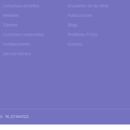
Concursos docentes
Encuentro de las Artes
Kimkëlen
Publicaciones
Trámites
Blogs
Concursos nodocentes
Portfolios 7º ESS
Fortalecimiento
Eventos
Servicio técnico
3. . Tel. 221 6441222