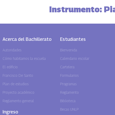
Instrumento: Pi
Acerca del Bachillerato
Estudiantes
Autoridades
Bienvenida
Cómo habitamos la escuela
Calendario escolar
El edificio
Cartelera
Francisco De Santo
Formularios
Plan de estudios
Programas
Proyecto académico
Reglamento
Reglamento general
Biblioteca
Becas UNLP
Ingreso