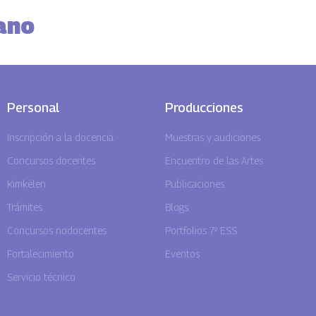
ano
Personal
Producciones
Inscripción a la docencia
Muestras y audiciones
Concursos docentes
Encuentro de las Artes
Kimkëlen
Publicaciones
Trámites
Blogs
Concursos nodocentes
Portfolios 7º ESS
Fortalecimiento
Eventos
Servicio técnico