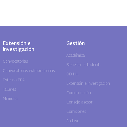
Extensión e
Gestión
Investigación
Académica
Convocatorias
Bienestar estudiantil
Convocatorias extraordinarias
DD. HH.
Extenso BBA
Extensión e Investigación
Talleres
Comunicación
Memoria
Consejo asesor
Comisiones
Archivo