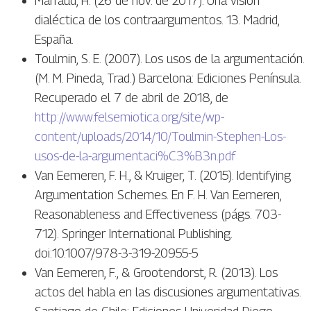
Marraud, H. (26 de nov. de 2017). Una visión
dialéctica de los contraargumentos. 13. Madrid,
España.
Toulmin, S. E. (2007). Los usos de la argumentación.
(M. M. Pineda, Trad.) Barcelona: Ediciones Península.
Recuperado el 7 de abril de 2018, de
http://www.felsemiotica.org/site/wp-
content/uploads/2014/10/Toulmin-Stephen-Los-
usos-de-la-argumentaci%C3%B3n.pdf
Van Eemeren, F. H., & Kruiger, T. (2015). Identifying
Argumentation Schemes. En F. H. Van Eemeren,
Reasonableness and Effectiveness (págs. 703-
712). Springer International Publishing.
doi:10.1007/978-3-319-20955-5
Van Eemeren, F., & Grootendorst, R. (2013). Los
actos del habla en las discusiones argumentativas.